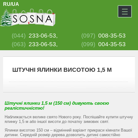
RU
/UA
×
☰
(044)
233-06-53,
(097)
008-35-53
(063)
233-06-53,
(099)
004-35-53
ШТУЧНІ ЯЛИНКИ ВИСОТОЮ 1,5 М
Штучні ялинки 1,5 м (150 см) дивують своєю
реалістичністю!
Наближається велике свято Нового року. Поспішайте купити штучну
ялинку 1,5 м або іншої висоти до початку зимових свят.
Ялинки висотою 150 см – відмінний варіант прикраси кімнати Вашої
дитини. Середній розмір дерева дозволить дитині самостійно