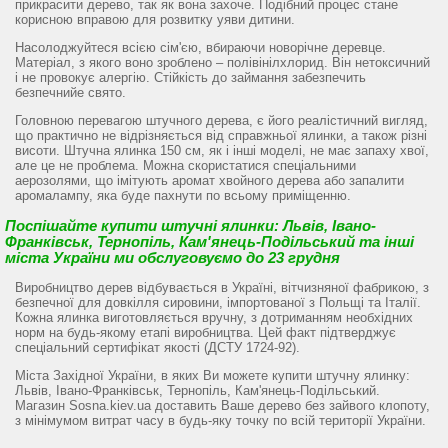
прикрасити дерево, так як вона захоче. Подібний процес стане
корисною вправою для розвитку уяви дитини.
Насолоджуйтеся всією сім'єю, вбираючи новорічне деревце.
Матеріал, з якого воно зроблено – полівінілхлорид. Він нетоксичний
і не провокує алергію. Стійкість до займання забезпечить
безпечнийе свято.
Головною перевагою штучного дерева, є його реалістичний вигляд,
що практично не відрізняється від справжньої ялинки, а також різні
висоти. Штучна ялинка 150 см, як і інші моделі, не має запаху хвої,
але це не проблема. Можна скористатися спеціальними
аерозолями, що імітують аромат хвойного дерева або запалити
аромалампу, яка буде пахнути по всьому приміщенню.
Поспішайте купити штучні ялинки:
Львів
,
Івано-
Франківськ
,
Тернопіль
, Кам'янець-Подільський та
інші
міста
України ми обслуговуємо до 23 грудня
Виробництво дерев відбувається в Україні, вітчизняної фабрикою, з
безпечної для довкілля сировини, імпортованої з Польщі та Італії.
Кожна ялинка виготовляється вручну, з дотриманням необхідних
норм на будь-якому етапі виробництва. Цей факт підтверджує
спеціальний сертифікат якості (ДСТУ 1724-92).
Міста Західної України, в яких Ви можете купити штучну ялинку:
Львів, Івано-Франківськ, Тернопіль, Кам'янець-Подільський.
Магазин Sosna.kiev.ua доставить Ваше дерево без зайвого клопоту,
з мінімумом витрат часу в будь-яку точку по всій території України.