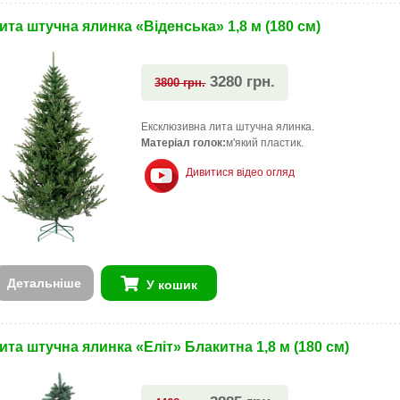
ита штучна ялинка «Віденська» 1,8 м (180 см)
3280 грн.
3800 грн.
Ексклюзивна лита штучна ялинка.
Матеріал голок:
м'який пластик.
Дивитися відео огляд
Детальніше
У кошик
ита штучна ялинка «Еліт» Блакитна 1,8 м (180 см)