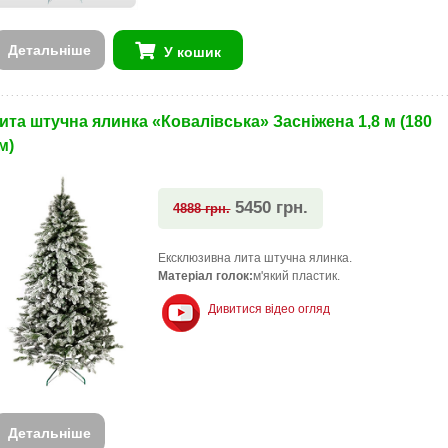
Детальніше
У кошик
ита штучна ялинка «Ковалівська» Засніжена 1,8 м (180
м)
5450 грн.
4888 грн.
Ексклюзивна лита штучна ялинка.
Матеріал голок:
м'який пластик.
Дивитися відео огляд
Детальніше