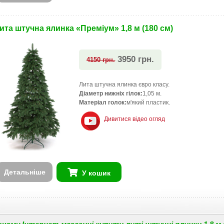
ита штучна ялинка «Преміум» 1,8 м (180 см)
3950 грн.
4150 грн.
Лита штучна ялинка євро класу.
Діаметр нижніх гілок:
1,05 м.
Матеріал голок:
м'який пластик.
Дивитися відео огляд
Детальніше
У кошик