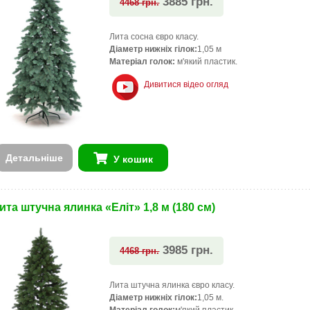
3885 грн.
4468 грн.
Лита сосна євро класу.
Діаметр нижніх гілок:
1,05 м
Матеріал голок:
м'який пластик.
Дивитися відео огляд
Детальніше
У кошик
ита штучна ялинка «Еліт» 1,8 м (180 см)
3985 грн.
4468 грн.
Лита штучна ялинка євро класу.
Діаметр нижніх гілок:
1,05 м.