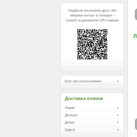
Надійшли посилання другу або
збережи контакт в телефон –
скануй за допомогою QR-сканера
Л
Блог про штучні ялинки
Доставка ялинок
Харків
Донецьк
Дніпро
Одеса