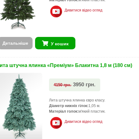
Матеріал голок:
м'який пластик.
Дивитися відео огляд
Детальніше
У кошик
ита штучна ялинка «Преміум» Блакитна 1,8 м (180 см)
3950 грн.
4150 грн.
Лита штучна ялинка євро класу.
Діаметр нижніх гілок:
1,05 м.
Матеріал голок:
м'який пластик.
Дивитися відео огляд