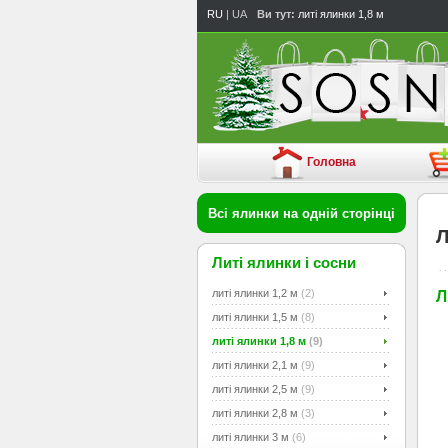
RU
| UA
Ви тут:
литі ялинки 1,8 м
Головна
Всі ялинки на одній сторінці
Л
Литі ялинки і сосни
литі ялинки 1,2 м
(2)
Л
литі ялинки 1,5 м
(8)
литі ялинки 1,8 м
(9)
литі ялинки 2,1 м
(9)
литі ялинки 2,5 м
(9)
литі ялинки 2,8 м
(3)
литі ялинки 3 м
(6)