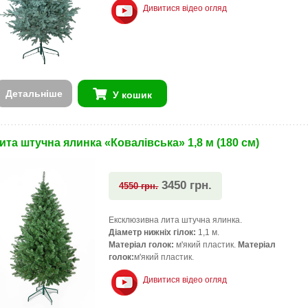
Дивитися відео огляд
Детальніше
У кошик
ита штучна ялинка «Ковалівська» 1,8 м (180 см)
3450 грн.
4550 грн.
Ексклюзивна лита штучна ялинка.
Діаметр нижніх гілок:
1,1 м.
Матеріал голок:
м'який пластик.
Матеріал
голок:
м'який пластик.
Дивитися відео огляд