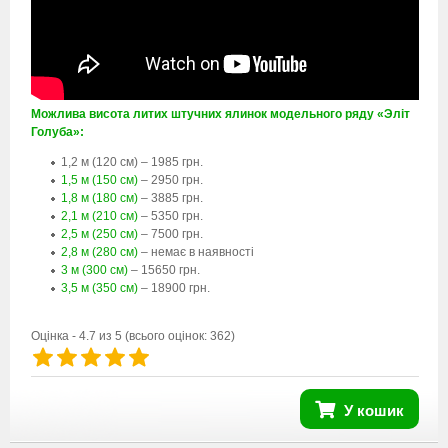
Можлива висота литих штучних ялинок модельного ряду «Эліт
Голуба»:
1,2 м (120 см) – 1985 грн.
1,5 м (150 см)
– 2950 грн.
1,8 м (180 см)
– 3885 грн.
2,1 м (210 см)
– 5350 грн.
2,5 м (250 см)
– 7500 грн.
2,8 м (280 см)
– немає в наявності
3 м (300 см)
– 15650 грн.
3,5 м (350 см)
– 18900 грн.
Оцінка -
4.7
из 5
(всього оцінок:
362
)
У кошик