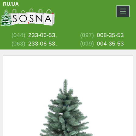
RU
/UA
☰
(044)
233-06-53,
(097)
008-35-53
(063)
233-06-53,
(099)
004-35-53