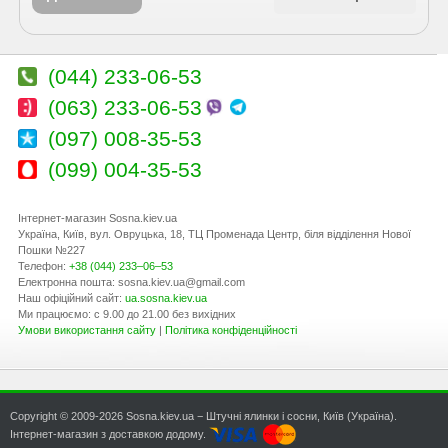
(044) 233-06-53
(063) 233-06-53
(097) 008-35-53
(099) 004-35-53
Інтернет-магазин Sosna.kiev.ua
Україна
,
Київ
,
вул. Овруцька, 18
, ТЦ Променада Центр, біля відділення Нової
Пошки №227
Телефон:
+38 (044) 233–06–53
Електронна пошта:
sosna.kiev.ua@gmail.com
Наш офіційний сайт:
ua.sosna.kiev.ua
Ми працюємо: с 9.00 до 21.00 без вихідних
Умови використання сайту
|
Політика конфіденційності
Copyright © 2009-2026 Sosna.kiev.ua − Штучні ялинки і сосни, Київ (Україна).
Інтернет-магазин з доставкою додому.