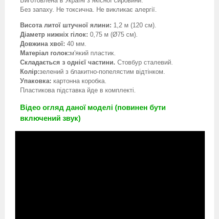
Виготовлена в Україні з якісної сировини.
Без запаху. Не токсична. Не викликає алергії.
Висота литої штучної ялини:
1,2 м (120 см).
Діаметр нижніх гілок:
0,75 м (Ø75 см).
Довжина хвої:
40 мм.
Матеріал голок:
м'який пластик.
Складається з однієї частини.
Стовбур сталевий.
Колір:
зелений з блакитно-попелястим відтінком.
Упаковка:
картонна коробка.
Пластикова підставка йде в комплекті.
Відео огляд даної моделі (повинен бути
включений звук)