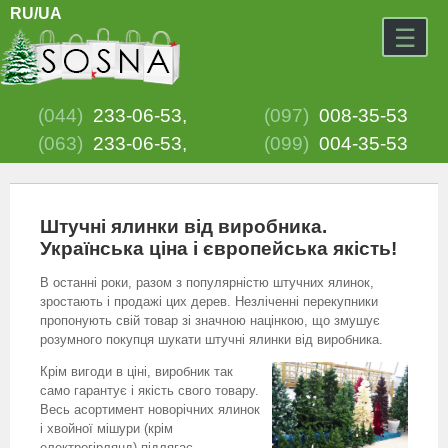
RU
/UA
×
☰
(044)
233-06-53,
(097)
008-35-53
(063)
233-06-53,
(099)
004-35-53
Штучні ялинки від виробника.
Українська ціна і європейська якість!
В останні роки, разом з популярністю штучних ялинок,
зростають і продажі цих дерев. Незліченні перекупники
пропонують свій товар зі значною націнкою, що змушує
розумного покупця шукати штучні ялинки від виробника.
Крім вигоди в ціні, виробник так
само гарантує і якість свого товару.
Весь асортимент новорічних ялинок
і хвойної мішури (крім
електрогірлянд) підлягає