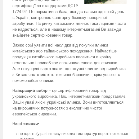
сертифікації за стандартами ДСТУ
1724-92. Ця нормативна база, яка діє на сьогоднішній день
в Україні, контролює санітарну безпеку новорічної
атрибутики. На ринку китайських ялинок така ліцензія часто
не надається, але в нашому інтернет-магазині Ви завжди
знайдете сертифікований товар.
Важко собі уявити всі наслідки від покупки ялинки
китайського або тайванського походження. Найчастіше
продукція китайського виробника ввозиться в країну
нелегально і приваблює споживача своєю дешевизною.
Але покупцеві варто знати, що штучні ялинки від виробника
з Китаю часто містять токсичні барвники і, крім усього, є
пожежонебезпечними.
Найкращий вибір
– це сертифікований товар від
українського виробника. Наш інтернет-магазин представляє
Вашій увазі якісні українські ялинки. Вони виготовляються
на виробничих потужностях з екологічно чистої
європейської сировини.
Наші ялинки:
не горять (у разі впливу високих температур перетворюються